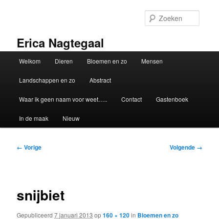
Spring
naar
Zoeke
de
primaire
Erica Nagtegaal
inhoud
Hoofdmenu
Welkom
Dieren
Bloemen en zo
Mensen
Landschappen en zo
Abstract
Waar ik geen naam voor weet…..
Contact
Gastenboek
In de maak
Nieuw
Afbeeldingsnavigatie
← Vorige
Volgende →
snijbiet
Gepubliceerd
7 januari 2013
op
160 × 120
in
Bloemen en zo