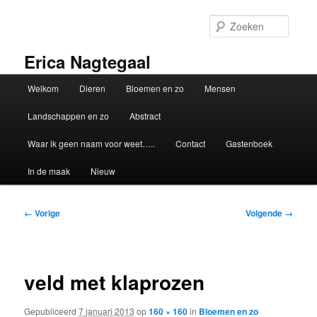
Spring
naar
Zoeke
de
primaire
Erica Nagtegaal
inhoud
Hoofdmenu
Welkom
Dieren
Bloemen en zo
Mensen
Landschappen en zo
Abstract
Waar ik geen naam voor weet…..
Contact
Gastenboek
In de maak
Nieuw
Afbeeldingsnavigatie
← Vorige
Volgende →
veld met klaprozen
Gepubliceerd
7 januari 2013
op
160 × 160
in
Bloemen en zo