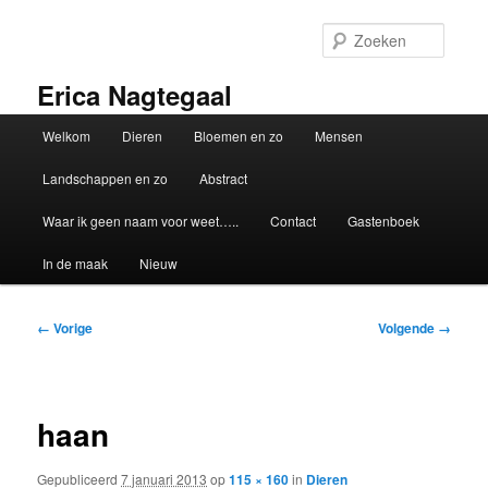
Spring
naar
Zoeke
de
primaire
Erica Nagtegaal
inhoud
Hoofdmenu
Welkom
Dieren
Bloemen en zo
Mensen
Landschappen en zo
Abstract
Waar ik geen naam voor weet…..
Contact
Gastenboek
In de maak
Nieuw
Afbeeldingsnavigatie
← Vorige
Volgende →
haan
Gepubliceerd
7 januari 2013
op
115 × 160
in
Dieren