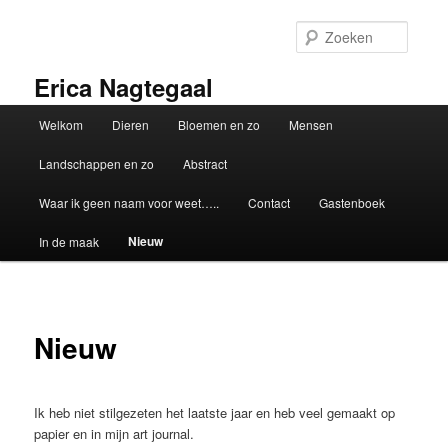
Spring
naar
Zoeke
de
primaire
Erica Nagtegaal
inhoud
Hoofdmenu
Welkom
Dieren
Bloemen en zo
Mensen
Landschappen en zo
Abstract
Waar ik geen naam voor weet…..
Contact
Gastenboek
Nieuw
In de maak
Nieuw
Ik heb niet stilgezeten het laatste jaar en heb veel gemaakt op
papier en in mijn art journal.